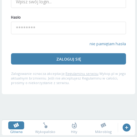
Hasło
nie pamiętam hasła
ZALOGUJ SIĘ
Zalogowanie oznacza akceptację
Regulaminu serwisu
Wykop.pl w jego
aktualnym brzmieniu. Jeśli nie akceptujesz Regulaminu w całości,
prosimy o niekorzystanie z serwisu.
Główna
Wykopalisko
Hity
Mikroblog