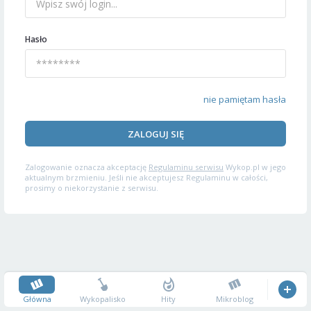
Hasło
nie pamiętam hasła
ZALOGUJ SIĘ
Zalogowanie oznacza akceptację
Regulaminu serwisu
Wykop.pl w jego
aktualnym brzmieniu. Jeśli nie akceptujesz Regulaminu w całości,
prosimy o niekorzystanie z serwisu.
Główna
Wykopalisko
Hity
Mikroblog