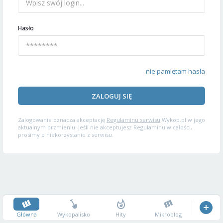
Hasło
nie pamiętam hasła
ZALOGUJ SIĘ
Zalogowanie oznacza akceptację
Regulaminu serwisu
Wykop.pl w jego
aktualnym brzmieniu. Jeśli nie akceptujesz Regulaminu w całości,
prosimy o niekorzystanie z serwisu.
Główna
Wykopalisko
Hity
Mikroblog