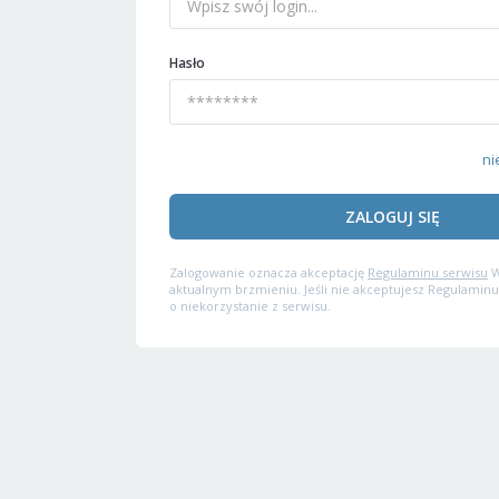
Hasło
ni
ZALOGUJ SIĘ
Zalogowanie oznacza akceptację
Regulaminu serwisu
W
aktualnym brzmieniu. Jeśli nie akceptujesz Regulaminu
o niekorzystanie z serwisu.