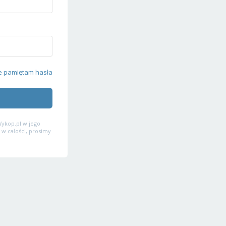
e pamiętam hasła
ykop.pl w jego
 w całości, prosimy