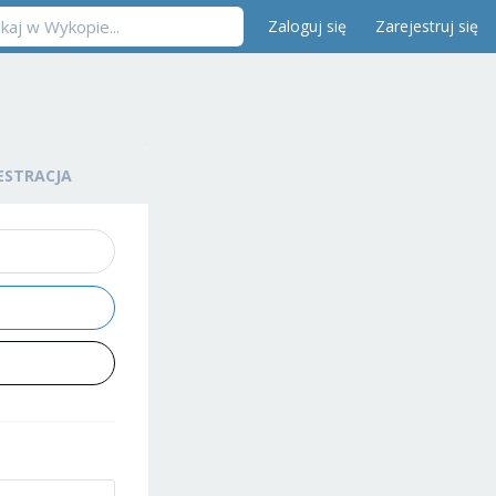
Zaloguj się
Zarejestruj się
ESTRACJA