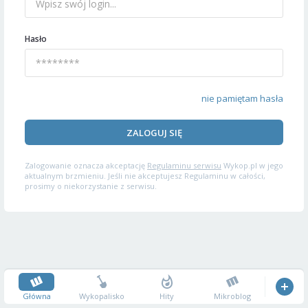
Hasło
nie pamiętam hasła
ZALOGUJ SIĘ
Zalogowanie oznacza akceptację
Regulaminu serwisu
Wykop.pl w jego
aktualnym brzmieniu. Jeśli nie akceptujesz Regulaminu w całości,
prosimy o niekorzystanie z serwisu.
Główna
Wykopalisko
Hity
Mikroblog