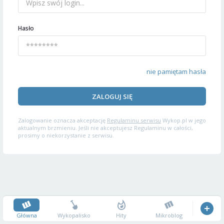
Hasło
nie pamiętam hasła
ZALOGUJ SIĘ
Zalogowanie oznacza akceptację
Regulaminu serwisu
Wykop.pl w jego
aktualnym brzmieniu. Jeśli nie akceptujesz Regulaminu w całości,
prosimy o niekorzystanie z serwisu.
Główna
Wykopalisko
Hity
Mikroblog