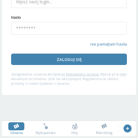
Hasło
nie pamiętam hasła
ZALOGUJ SIĘ
Zalogowanie oznacza akceptację
Regulaminu serwisu
Wykop.pl w jego
aktualnym brzmieniu. Jeśli nie akceptujesz Regulaminu w całości,
prosimy o niekorzystanie z serwisu.
Główna
Wykopalisko
Hity
Mikroblog