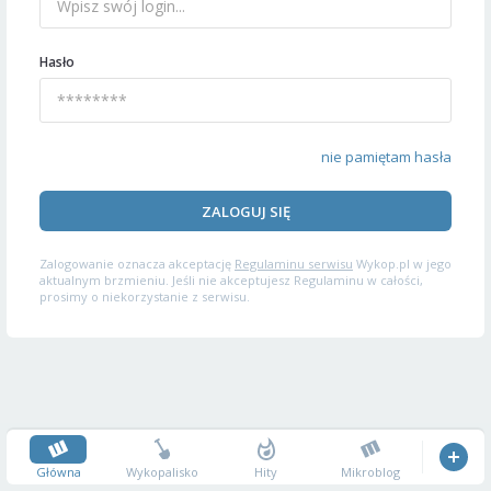
Hasło
nie pamiętam hasła
ZALOGUJ SIĘ
Zalogowanie oznacza akceptację
Regulaminu serwisu
Wykop.pl w jego
aktualnym brzmieniu. Jeśli nie akceptujesz Regulaminu w całości,
prosimy o niekorzystanie z serwisu.
Główna
Wykopalisko
Hity
Mikroblog