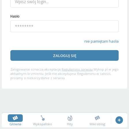
Hasło
nie pamiętam hasła
ZALOGUJ SIĘ
Zalogowanie oznacza akceptację
Regulaminu serwisu
Wykop.pl w jego
aktualnym brzmieniu. Jeśli nie akceptujesz Regulaminu w całości,
prosimy o niekorzystanie z serwisu.
Główna
Wykopalisko
Hity
Mikroblog