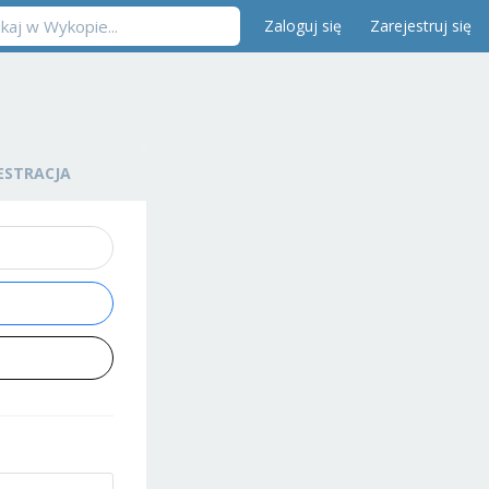
Zaloguj się
Zarejestruj się
ESTRACJA