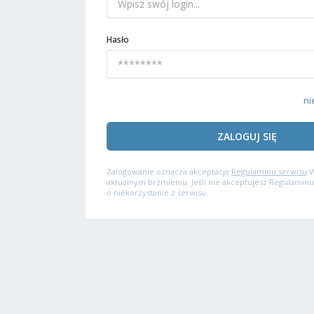
Hasło
ni
ZALOGUJ SIĘ
Zalogowanie oznacza akceptację
Regulaminu serwisu
W
aktualnym brzmieniu. Jeśli nie akceptujesz Regulaminu
o niekorzystanie z serwisu.