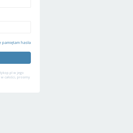
e pamiętam hasła
ykop.pl w jego
 w całości, prosimy