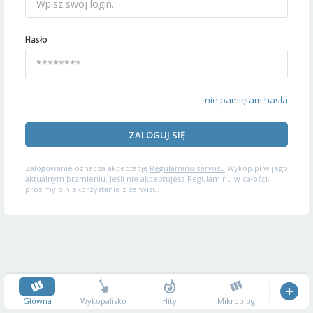
Hasło
nie pamiętam hasła
ZALOGUJ SIĘ
Zalogowanie oznacza akceptację
Regulaminu serwisu
Wykop.pl w jego
aktualnym brzmieniu. Jeśli nie akceptujesz Regulaminu w całości,
prosimy o niekorzystanie z serwisu.
Główna
Wykopalisko
Hity
Mikroblog