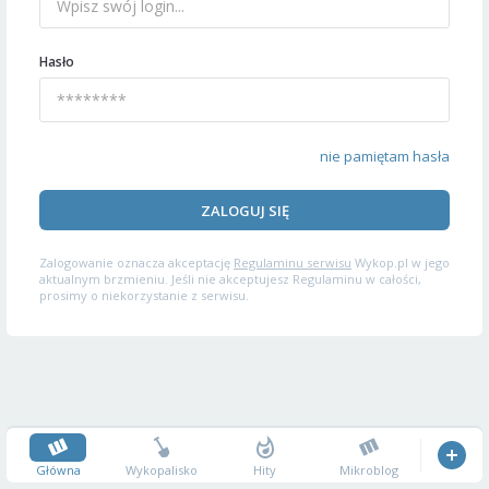
Hasło
nie pamiętam hasła
ZALOGUJ SIĘ
Zalogowanie oznacza akceptację
Regulaminu serwisu
Wykop.pl w jego
aktualnym brzmieniu. Jeśli nie akceptujesz Regulaminu w całości,
prosimy o niekorzystanie z serwisu.
Główna
Wykopalisko
Hity
Mikroblog