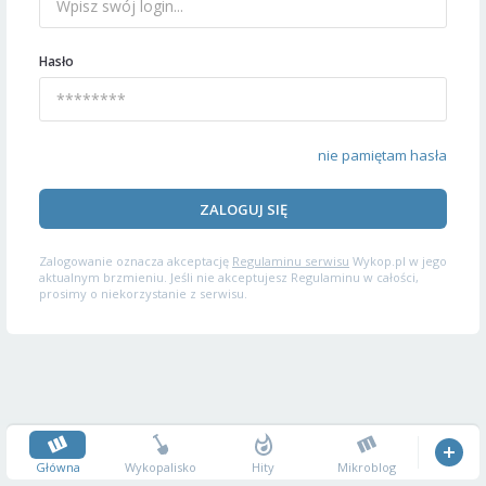
Hasło
nie pamiętam hasła
ZALOGUJ SIĘ
Zalogowanie oznacza akceptację
Regulaminu serwisu
Wykop.pl w jego
aktualnym brzmieniu. Jeśli nie akceptujesz Regulaminu w całości,
prosimy o niekorzystanie z serwisu.
Główna
Wykopalisko
Hity
Mikroblog