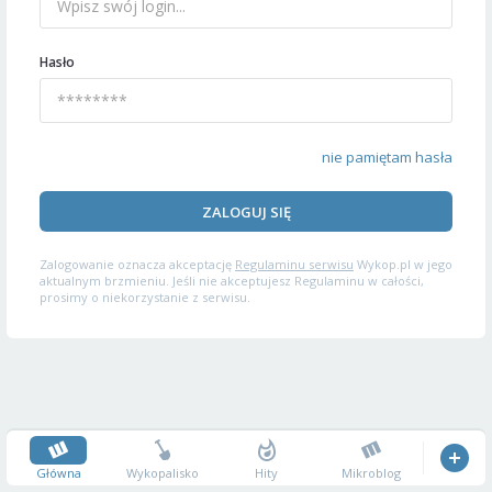
Hasło
nie pamiętam hasła
ZALOGUJ SIĘ
Zalogowanie oznacza akceptację
Regulaminu serwisu
Wykop.pl w jego
aktualnym brzmieniu. Jeśli nie akceptujesz Regulaminu w całości,
prosimy o niekorzystanie z serwisu.
Główna
Wykopalisko
Hity
Mikroblog