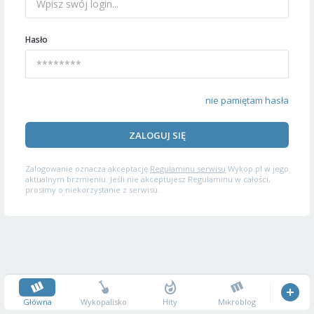
Hasło
nie pamiętam hasła
ZALOGUJ SIĘ
Zalogowanie oznacza akceptację
Regulaminu serwisu
Wykop.pl w jego
aktualnym brzmieniu. Jeśli nie akceptujesz Regulaminu w całości,
prosimy o niekorzystanie z serwisu.
Główna
Wykopalisko
Hity
Mikroblog