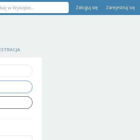
Zaloguj się
Zarejestruj się
ESTRACJA