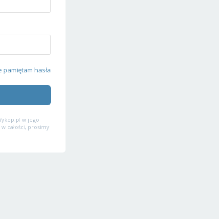
e pamiętam hasła
ykop.pl w jego
 w całości, prosimy