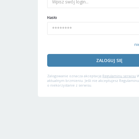
Hasło
ni
ZALOGUJ SIĘ
Zalogowanie oznacza akceptację
Regulaminu serwisu
W
aktualnym brzmieniu. Jeśli nie akceptujesz Regulaminu
o niekorzystanie z serwisu.