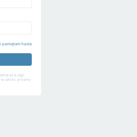
e pamiętam hasła
ykop.pl w jego
 w całości, prosimy