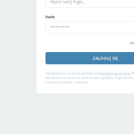
Hasło
ni
ZALOGUJ SIĘ
Zalogowanie oznacza akceptację
Regulaminu serwisu
W
aktualnym brzmieniu. Jeśli nie akceptujesz Regulaminu
o niekorzystanie z serwisu.