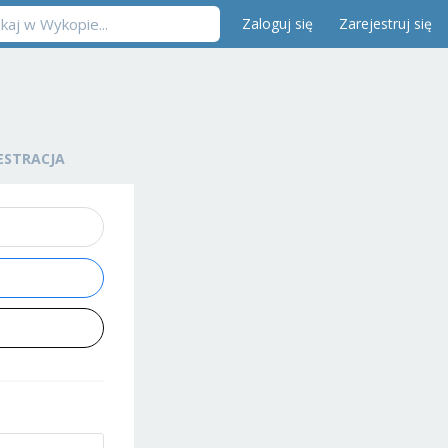
Zaloguj się
Zarejestruj się
ESTRACJA