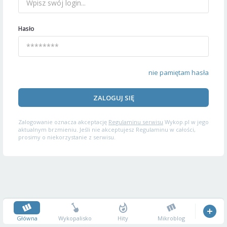
Hasło
nie pamiętam hasła
ZALOGUJ SIĘ
Zalogowanie oznacza akceptację
Regulaminu serwisu
Wykop.pl w jego
aktualnym brzmieniu. Jeśli nie akceptujesz Regulaminu w całości,
prosimy o niekorzystanie z serwisu.
Główna
Wykopalisko
Hity
Mikroblog