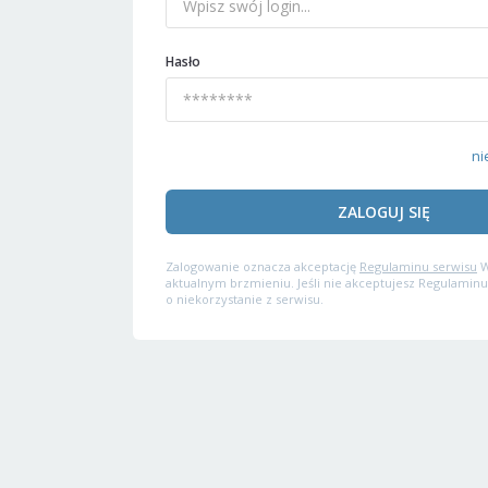
Hasło
ni
ZALOGUJ SIĘ
Zalogowanie oznacza akceptację
Regulaminu serwisu
W
aktualnym brzmieniu. Jeśli nie akceptujesz Regulaminu
o niekorzystanie z serwisu.