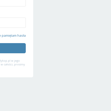
e pamiętam hasła
ykop.pl w jego
 w całości, prosimy