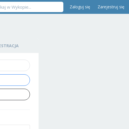
Zaloguj się
Zarejestruj się
ESTRACJA