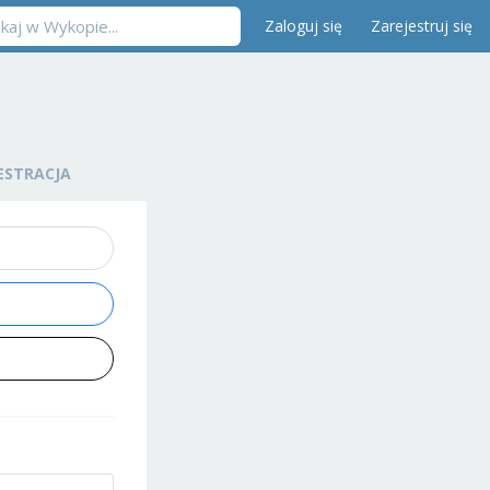
Zaloguj się
Zarejestruj się
ESTRACJA