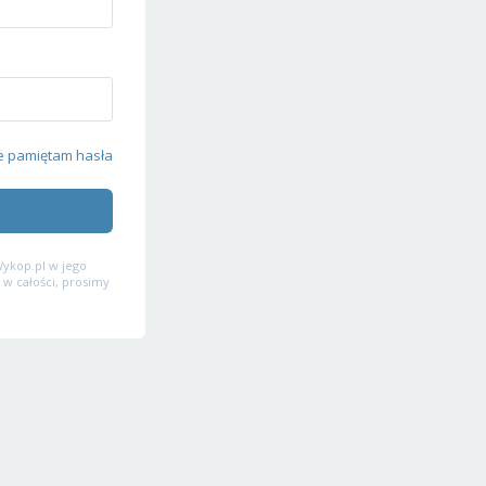
e pamiętam hasła
ykop.pl w jego
 w całości, prosimy