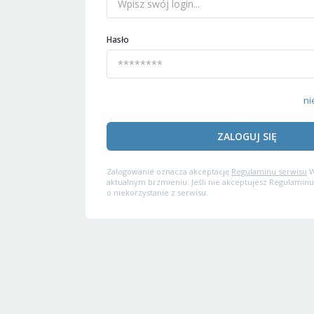
Hasło
ni
ZALOGUJ SIĘ
Zalogowanie oznacza akceptację
Regulaminu serwisu
W
aktualnym brzmieniu. Jeśli nie akceptujesz Regulaminu
o niekorzystanie z serwisu.