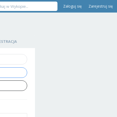
Zaloguj się
Zarejestruj się
ESTRACJA