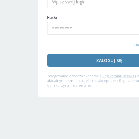
Hasło
ni
ZALOGUJ SIĘ
Zalogowanie oznacza akceptację
Regulaminu serwisu
W
aktualnym brzmieniu. Jeśli nie akceptujesz Regulaminu
o niekorzystanie z serwisu.