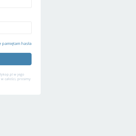
e pamiętam hasła
ykop.pl w jego
 w całości, prosimy