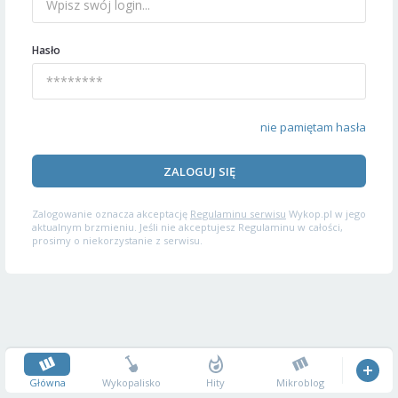
Hasło
nie pamiętam hasła
ZALOGUJ SIĘ
Zalogowanie oznacza akceptację
Regulaminu serwisu
Wykop.pl w jego
aktualnym brzmieniu. Jeśli nie akceptujesz Regulaminu w całości,
prosimy o niekorzystanie z serwisu.
Główna
Wykopalisko
Hity
Mikroblog