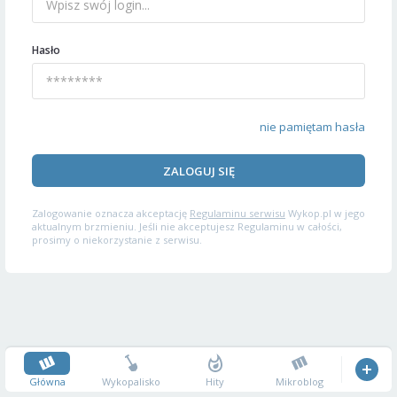
Hasło
nie pamiętam hasła
ZALOGUJ SIĘ
Zalogowanie oznacza akceptację
Regulaminu serwisu
Wykop.pl w jego
aktualnym brzmieniu. Jeśli nie akceptujesz Regulaminu w całości,
prosimy o niekorzystanie z serwisu.
Główna
Wykopalisko
Hity
Mikroblog