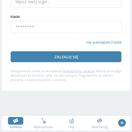
Hasło
nie pamiętam hasła
ZALOGUJ SIĘ
Zalogowanie oznacza akceptację
Regulaminu serwisu
Wykop.pl w jego
aktualnym brzmieniu. Jeśli nie akceptujesz Regulaminu w całości,
prosimy o niekorzystanie z serwisu.
Główna
Wykopalisko
Hity
Mikroblog