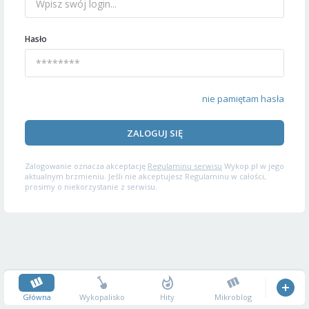
Hasło
nie pamiętam hasła
ZALOGUJ SIĘ
Zalogowanie oznacza akceptację
Regulaminu serwisu
Wykop.pl w jego
aktualnym brzmieniu. Jeśli nie akceptujesz Regulaminu w całości,
prosimy o niekorzystanie z serwisu.
Główna
Wykopalisko
Hity
Mikroblog