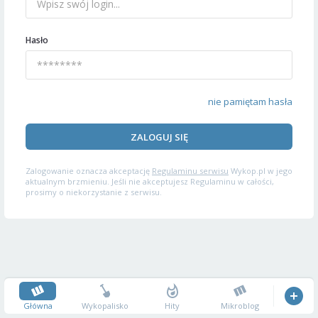
Hasło
nie pamiętam hasła
ZALOGUJ SIĘ
Zalogowanie oznacza akceptację
Regulaminu serwisu
Wykop.pl w jego
aktualnym brzmieniu. Jeśli nie akceptujesz Regulaminu w całości,
prosimy o niekorzystanie z serwisu.
Główna
Wykopalisko
Hity
Mikroblog