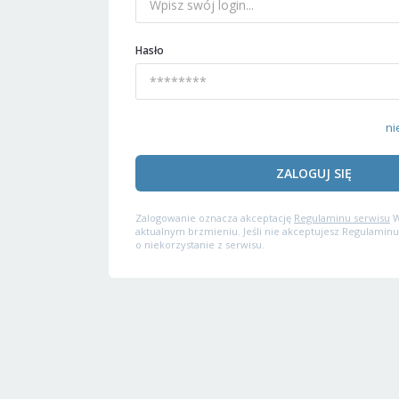
Hasło
ni
ZALOGUJ SIĘ
Zalogowanie oznacza akceptację
Regulaminu serwisu
W
aktualnym brzmieniu. Jeśli nie akceptujesz Regulaminu
o niekorzystanie z serwisu.