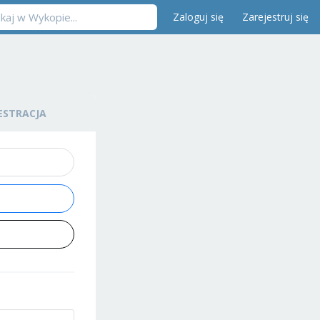
Zaloguj się
Zarejestruj się
ESTRACJA