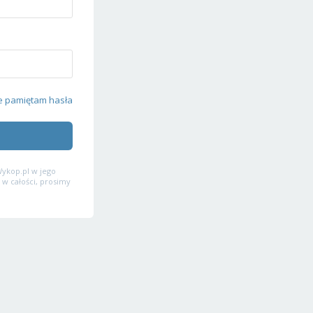
e pamiętam hasła
ykop.pl w jego
 w całości, prosimy