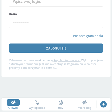
Hasło
nie pamiętam hasła
ZALOGUJ SIĘ
Zalogowanie oznacza akceptację
Regulaminu serwisu
Wykop.pl w jego
aktualnym brzmieniu. Jeśli nie akceptujesz Regulaminu w całości,
prosimy o niekorzystanie z serwisu.
Główna
Wykopalisko
Hity
Mikroblog