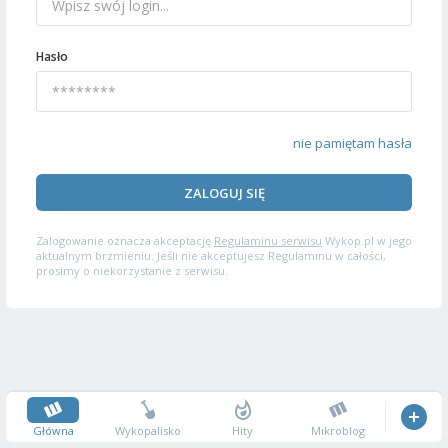
Hasło
nie pamiętam hasła
ZALOGUJ SIĘ
Zalogowanie oznacza akceptację
Regulaminu serwisu
Wykop.pl w jego
aktualnym brzmieniu. Jeśli nie akceptujesz Regulaminu w całości,
prosimy o niekorzystanie z serwisu.
Główna
Wykopalisko
Hity
Mikroblog