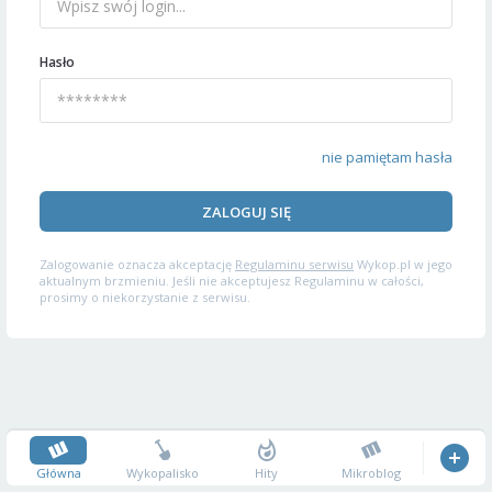
Hasło
nie pamiętam hasła
ZALOGUJ SIĘ
Zalogowanie oznacza akceptację
Regulaminu serwisu
Wykop.pl w jego
aktualnym brzmieniu. Jeśli nie akceptujesz Regulaminu w całości,
prosimy o niekorzystanie z serwisu.
Główna
Wykopalisko
Hity
Mikroblog