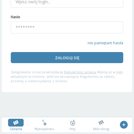
Hasło
nie pamiętam hasła
ZALOGUJ SIĘ
Zalogowanie oznacza akceptację
Regulaminu serwisu
Wykop.pl w jego
aktualnym brzmieniu. Jeśli nie akceptujesz Regulaminu w całości,
prosimy o niekorzystanie z serwisu.
Główna
Wykopalisko
Hity
Mikroblog