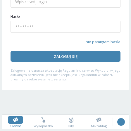
Hasło
nie pamiętam hasła
ZALOGUJ SIĘ
Zalogowanie oznacza akceptację
Regulaminu serwisu
Wykop.pl w jego
aktualnym brzmieniu. Jeśli nie akceptujesz Regulaminu w całości,
prosimy o niekorzystanie z serwisu.
Główna
Wykopalisko
Hity
Mikroblog