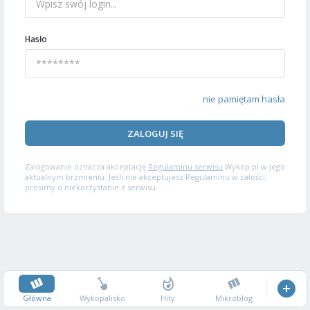
Hasło
nie pamiętam hasła
ZALOGUJ SIĘ
Zalogowanie oznacza akceptację
Regulaminu serwisu
Wykop.pl w jego
aktualnym brzmieniu. Jeśli nie akceptujesz Regulaminu w całości,
prosimy o niekorzystanie z serwisu.
Główna
Wykopalisko
Hity
Mikroblog