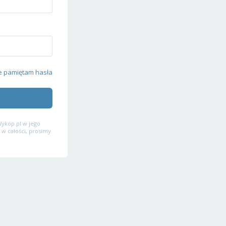
e pamiętam hasła
ykop.pl w jego
 w całości, prosimy