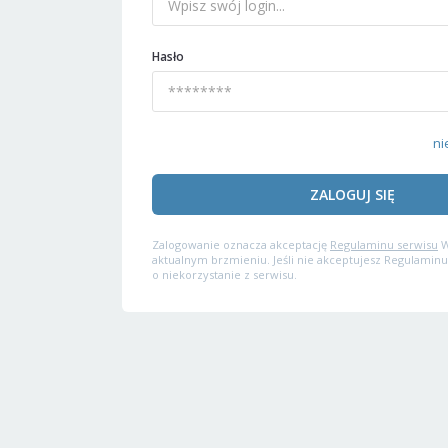
Hasło
ni
ZALOGUJ SIĘ
Zalogowanie oznacza akceptację
Regulaminu serwisu
W
aktualnym brzmieniu. Jeśli nie akceptujesz Regulaminu
o niekorzystanie z serwisu.