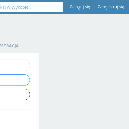
Zaloguj się
Zarejestruj się
ESTRACJA