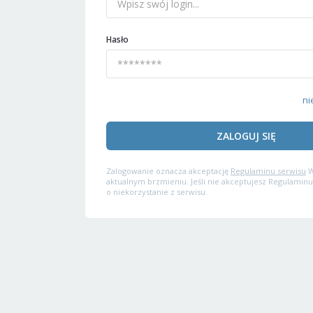
Hasło
ni
ZALOGUJ SIĘ
Zalogowanie oznacza akceptację
Regulaminu serwisu
W
aktualnym brzmieniu. Jeśli nie akceptujesz Regulaminu
o niekorzystanie z serwisu.