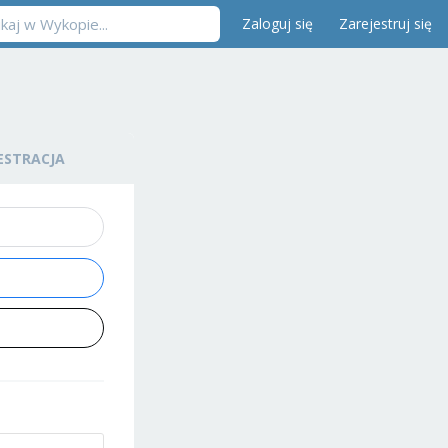
Zaloguj się
Zarejestruj się
ESTRACJA