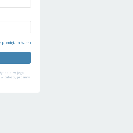
e pamiętam hasła
ykop.pl w jego
 w całości, prosimy