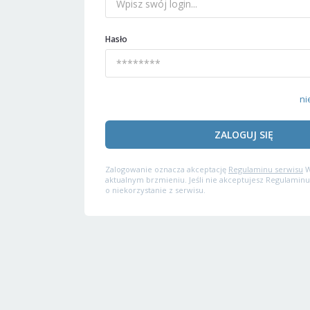
Hasło
ni
ZALOGUJ SIĘ
Zalogowanie oznacza akceptację
Regulaminu serwisu
W
aktualnym brzmieniu. Jeśli nie akceptujesz Regulaminu
o niekorzystanie z serwisu.