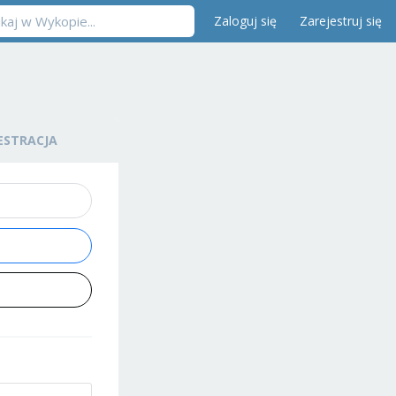
Zaloguj się
Zarejestruj się
ESTRACJA