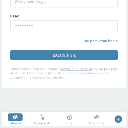
Hasło
nie pamiętam hasła
ZALOGUJ SIĘ
Zalogowanie oznacza akceptację
Regulaminu serwisu
Wykop.pl w jego
aktualnym brzmieniu. Jeśli nie akceptujesz Regulaminu w całości,
prosimy o niekorzystanie z serwisu.
Główna
Wykopalisko
Hity
Mikroblog