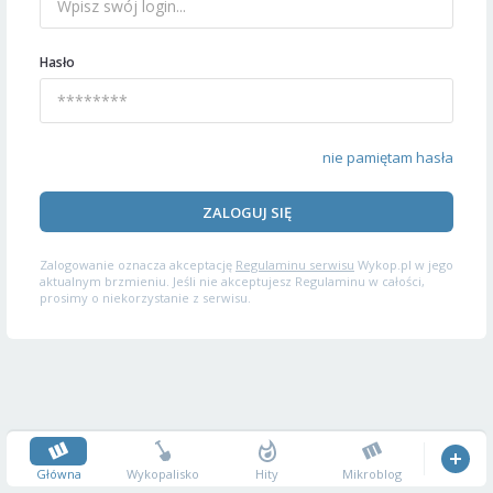
Hasło
nie pamiętam hasła
ZALOGUJ SIĘ
Zalogowanie oznacza akceptację
Regulaminu serwisu
Wykop.pl w jego
aktualnym brzmieniu. Jeśli nie akceptujesz Regulaminu w całości,
prosimy o niekorzystanie z serwisu.
Główna
Wykopalisko
Hity
Mikroblog