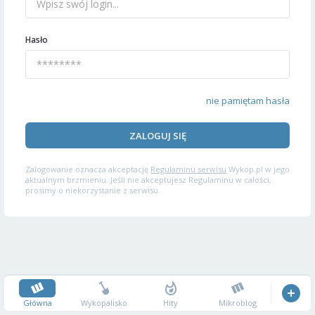
Hasło
nie pamiętam hasła
ZALOGUJ SIĘ
Zalogowanie oznacza akceptację
Regulaminu serwisu
Wykop.pl w jego
aktualnym brzmieniu. Jeśli nie akceptujesz Regulaminu w całości,
prosimy o niekorzystanie z serwisu.
Główna
Wykopalisko
Hity
Mikroblog