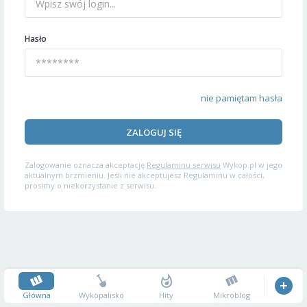
Hasło
nie pamiętam hasła
ZALOGUJ SIĘ
Zalogowanie oznacza akceptację
Regulaminu serwisu
Wykop.pl w jego
aktualnym brzmieniu. Jeśli nie akceptujesz Regulaminu w całości,
prosimy o niekorzystanie z serwisu.
Główna
Wykopalisko
Hity
Mikroblog