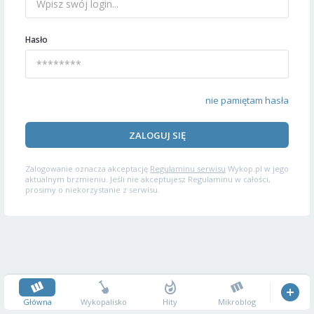
Hasło
nie pamiętam hasła
ZALOGUJ SIĘ
Zalogowanie oznacza akceptację
Regulaminu serwisu
Wykop.pl w jego
aktualnym brzmieniu. Jeśli nie akceptujesz Regulaminu w całości,
prosimy o niekorzystanie z serwisu.
Główna
Wykopalisko
Hity
Mikroblog