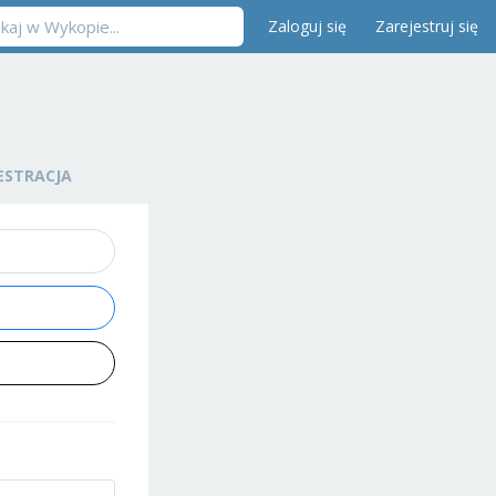
Zaloguj się
Zarejestruj się
ESTRACJA