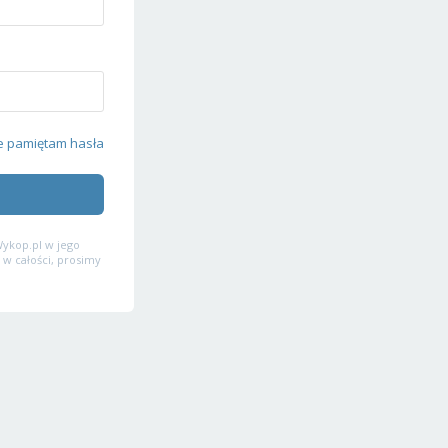
e pamiętam hasła
ykop.pl w jego
 w całości, prosimy