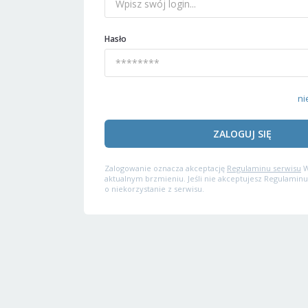
Hasło
ni
ZALOGUJ SIĘ
Zalogowanie oznacza akceptację
Regulaminu serwisu
W
aktualnym brzmieniu. Jeśli nie akceptujesz Regulaminu
o niekorzystanie z serwisu.