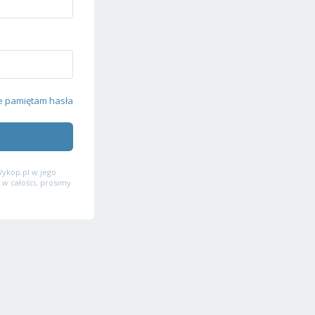
e pamiętam hasła
ykop.pl w jego
 w całości, prosimy