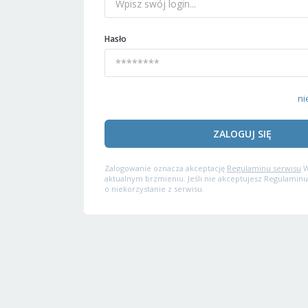
Hasło
ni
ZALOGUJ SIĘ
Zalogowanie oznacza akceptację
Regulaminu serwisu
W
aktualnym brzmieniu. Jeśli nie akceptujesz Regulaminu
o niekorzystanie z serwisu.