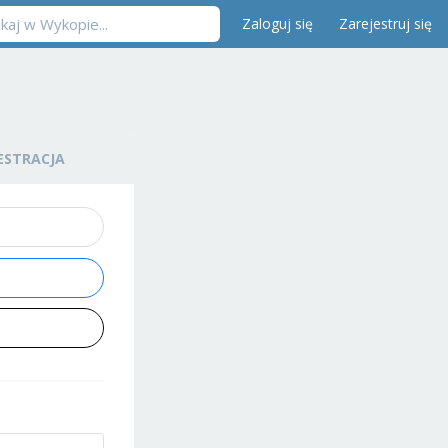
Zaloguj się
Zarejestruj się
ESTRACJA