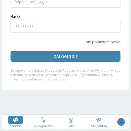
Hasło
nie pamiętam hasła
ZALOGUJ SIĘ
Zalogowanie oznacza akceptację
Regulaminu serwisu
Wykop.pl w jego
aktualnym brzmieniu. Jeśli nie akceptujesz Regulaminu w całości,
prosimy o niekorzystanie z serwisu.
Główna
Wykopalisko
Hity
Mikroblog