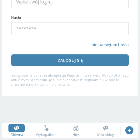
Hasło
nie pamiętam hasła
ZALOGUJ SIĘ
Zalogowanie oznacza akceptację
Regulaminu serwisu
Wykop.pl w jego
aktualnym brzmieniu. Jeśli nie akceptujesz Regulaminu w całości,
prosimy o niekorzystanie z serwisu.
Główna
Wykopalisko
Hity
Mikroblog