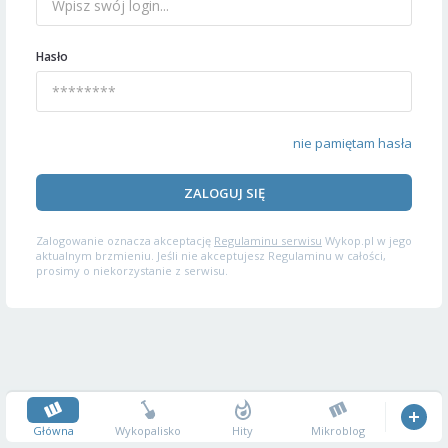
Hasło
nie pamiętam hasła
ZALOGUJ SIĘ
Zalogowanie oznacza akceptację
Regulaminu serwisu
Wykop.pl w jego
aktualnym brzmieniu. Jeśli nie akceptujesz Regulaminu w całości,
prosimy o niekorzystanie z serwisu.
Główna
Wykopalisko
Hity
Mikroblog