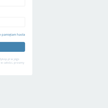
e pamiętam hasła
ykop.pl w jego
 w całości, prosimy