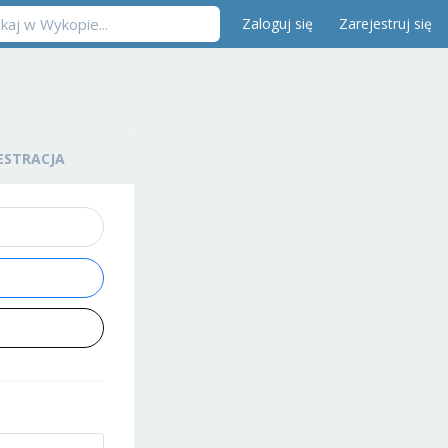
Zaloguj się
Zarejestruj się
ESTRACJA