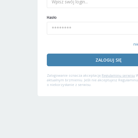
Hasło
ni
ZALOGUJ SIĘ
Zalogowanie oznacza akceptację
Regulaminu serwisu
W
aktualnym brzmieniu. Jeśli nie akceptujesz Regulaminu
o niekorzystanie z serwisu.