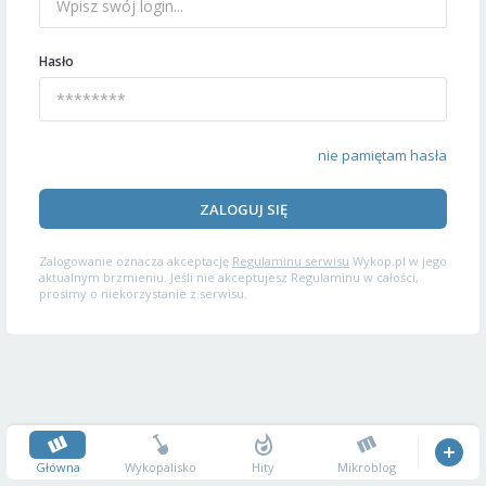
Hasło
nie pamiętam hasła
ZALOGUJ SIĘ
Zalogowanie oznacza akceptację
Regulaminu serwisu
Wykop.pl w jego
aktualnym brzmieniu. Jeśli nie akceptujesz Regulaminu w całości,
prosimy o niekorzystanie z serwisu.
Główna
Wykopalisko
Hity
Mikroblog