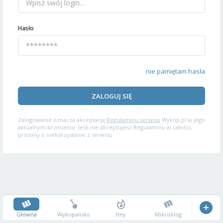
Hasło
nie pamiętam hasła
ZALOGUJ SIĘ
Zalogowanie oznacza akceptację
Regulaminu serwisu
Wykop.pl w jego
aktualnym brzmieniu. Jeśli nie akceptujesz Regulaminu w całości,
prosimy o niekorzystanie z serwisu.
Główna
Wykopalisko
Hity
Mikroblog