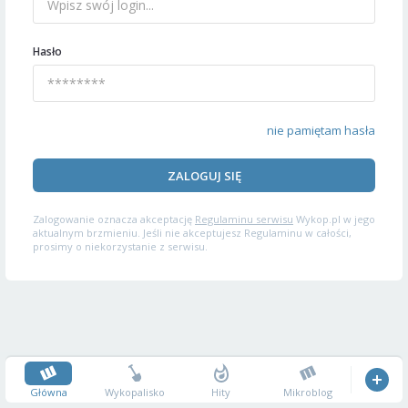
Hasło
nie pamiętam hasła
ZALOGUJ SIĘ
Zalogowanie oznacza akceptację
Regulaminu serwisu
Wykop.pl w jego
aktualnym brzmieniu. Jeśli nie akceptujesz Regulaminu w całości,
prosimy o niekorzystanie z serwisu.
Główna
Wykopalisko
Hity
Mikroblog